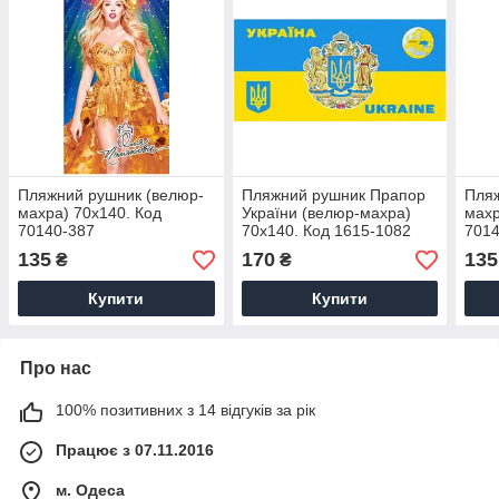
Пляжний рушник (велюр-
Пляжний рушник Прапор
Пляж
махра) 70х140. Код
України (велюр-махра)
махр
70140-387
70х140. Код 1615-1082
7014
135
170
135
₴
₴
Купити
Купити
Про нас
100% позитивних з 14 відгуків за рік
Працює з 07.11.2016
м. Одеса