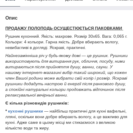
Опис
ПРОДАЖУ ПОЛОПОДЬ ОСУЩЕСТЮЄТЬСЯ ПАКОВКАМИ
Рушник кухонний. Якість: махрове. Розмір 30х65. Вага: 0,065 г.
Кольори: 4 кольори. Гарна якість. Добре вбирають вологу,
невибагливі в догляді. Яскраві, практичні.
Найнезамінніша річ у будь-якому домі — це рушник. Рушники
використовують для витирання рук, обличчя, посуду, ними
витираються після прийняття душу, ванни, сауни. У
нашому інтернет-магазині вибір такий широкий, що кожен
член Вашої родини може вибрати свій колір і розмір. Яскраві
рушники додадуть настрою й енергії після ранкового душу,
а спокійні натуральні кольори продовжать відпочинок після
релаксувальної вечірньої ванни.
Є кілька різновидів рушників:
*
кухонні рушники
— найбільш практичні для кухні вафельні,
лляні, оскільки вони добре вбирають вологу, а це важливо для
кухні. Адже саме в цьому місці ми стикаємося з великою
кількістю води та жиру.