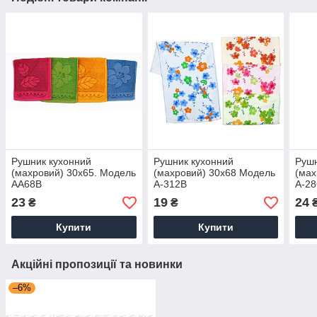
Рушник кухонний
Рушник кухонний
Рушн
(махровий) 30х65. Модель
(махровий) 30х68 Модель
(мах
AA68B
A-312B
A-28
23
19
24
₴
₴
Купити
Купити
Акційні пропозиції та новинки
–6%