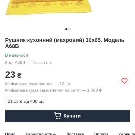
Рушник кухонний (махровий) 30х65. Модель
A68B
В наявності
Код: A68B
Тільки опт
23
₴
Мінімальне замовлення — 12 шт.
Мінімальна сума замовлення на сайті — 1 000 ₴
21,15 ₴
від 400 шт.
Купити
Опис
Характеристики
Доставка
Оплата
Умови п