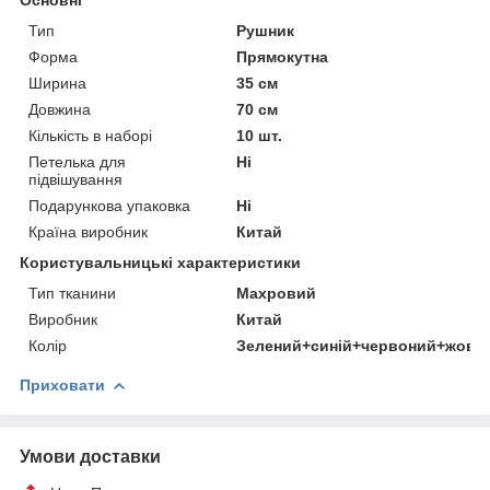
Тип
Рушник
Форма
Прямокутна
Ширина
35 см
Довжина
70 см
Кількість в наборі
10 шт.
Петелька для
Ні
підвішування
Подарункова упаковка
Ні
Країна виробник
Китай
Користувальницькі характеристики
Тип тканини
Махровий
Виробник
Китай
Колір
Зелений+синій+червоний+жовт
Приховати
Умови доставки