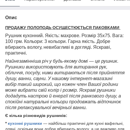
Опис
ПРОДАЖУ ПОЛОПОДЬ ОСУЩЕСТЮЄТЬСЯ ПАКОВКАМИ
Рушник кухонний. Якість: махрове. Розмір 35х75. Вага:
100 грм. Кольори: 3 кольори.
Гарна якість. Добре
вбирають вологу, невибагливі в догляді. Яскраві,
практичні.
Найнезамінніша річ у будь-якому домі — це рушник.
Рушники використовують для витирання рук,
обличчя, посуду, ними витираються після прийняття
душу, ванни, сауни. У нашому інтернет-магазині
вибір такий широкий, що кожен член Вашої родини
може вибрати свій колір і розмір. Яскраві рушники
додадуть настрою й енергії після ранкового душу, а
спокійні натуральні кольори продовжать відпочинок
після релаксувальної вечірньої ванни.
Є кілька різновидів рушників:
*
кухонні рушники
— найбільш практичні для кухні вафельні,
лляні, оскільки вони добре вбирають вологу, а це важливо для