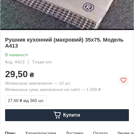
Рушник кухонний (махровий) 35х75. Модель
A413
В наявності
Код: A413
Тільки опт
29,50
₴
Мінімальне замовлення — 10 шт.
Мінімальна сума замовлення на сайті — 1 000 ₴
27,60 ₴
від 360 шт.
Купити
Опис
Характеристики
Доставка
Оплата
Умови п