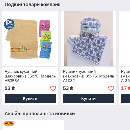
Подібні товари компанії
Рушник кухонний
Рушник кухонний
Рушн
(махровий) 35х70. Модель
(махровий) 35х75. Модель
(мах
AB355A
A1032
A-3
23
53
17
₴
₴
Купити
Купити
Акційні пропозиції та новинки
–6%