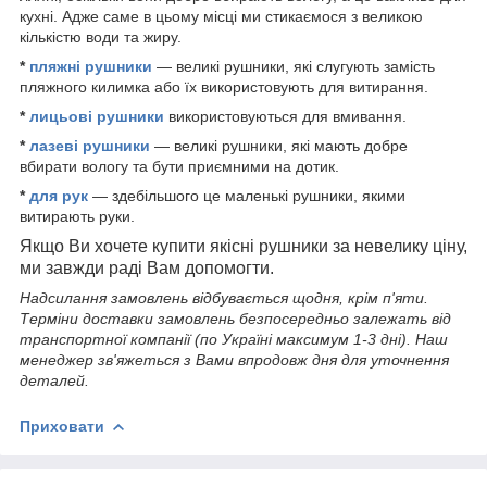
кухні. Адже саме в цьому місці ми стикаємося з великою
кількістю води та жиру.
*
пляжні рушники
— великі рушники, які слугують замість
пляжного килимка або їх використовують для витирання.
*
лицьові рушники
використовуються для вмивання.
*
лазеві рушники
— великі рушники, які мають добре
вбирати вологу та бути приємними на дотик.
*
для рук
— здебільшого це маленькі рушники, якими
витирають руки.
Якщо Ви хочете купити якісні рушники за невелику ціну,
ми завжди раді Вам допомогти.
Надсилання замовлень відбувається щодня, крім п'яти
.
Терміни доставки замовлень безпосередньо залежать від
транспортної компанії (по Україні максимум 1-3 дні). Наш
менеджер зв'яжеться з Вами впродовж дня для уточнення
деталей.
Приховати