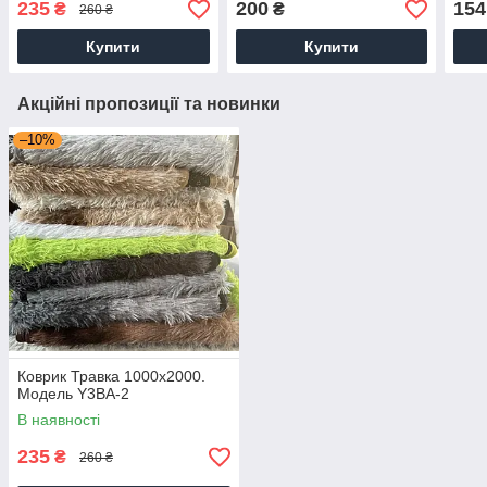
235
200
154
₴
₴
260 ₴
Купити
Купити
Акційні пропозиції та новинки
–10%
Коврик Травка 1000х2000.
Модель Y3BA-2
В наявності
235
₴
260 ₴