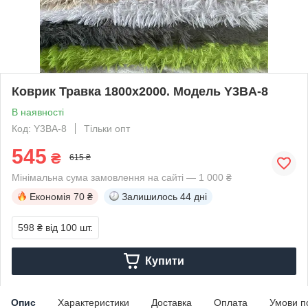
Коврик Травка 1800х2000. Модель Y3BA-8
В наявності
Код: Y3BA-8
Тільки опт
545
₴
615 ₴
Мінімальна сума замовлення на сайті — 1 000 ₴
Економія
70 ₴
Залишилось
44 дні
598 ₴
від 100 шт.
Купити
Опис
Характеристики
Доставка
Оплата
Умови п