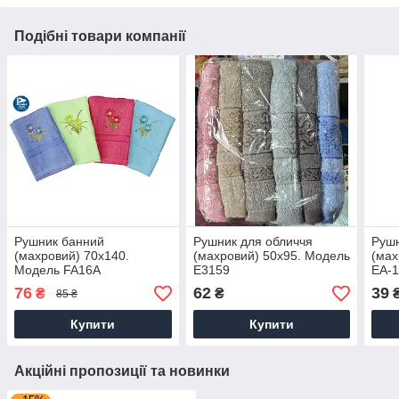
Подібні товари компанії
Рушник банний
Рушник для обличчя
Рушн
(махровий) 70х140.
(махровий) 50х95. Модель
(мах
Модель FA16A
E3159
EA-1
76
62
39
₴
₴
85 ₴
Купити
Купити
Акційні пропозиції та новинки