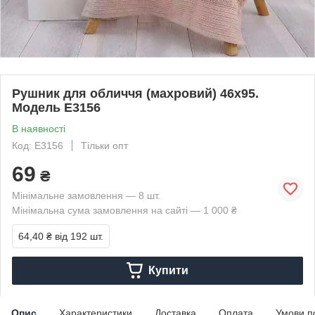
Рушник для обличчя (махровий) 46х95.
Модель E3156
В наявності
Код: E3156
Тільки опт
69
₴
Мінімальне замовлення — 8 шт.
Мінімальна сума замовлення на сайті — 1 000 ₴
64,40 ₴
від 192 шт.
Купити
Опис
Характеристики
Доставка
Оплата
Умови п