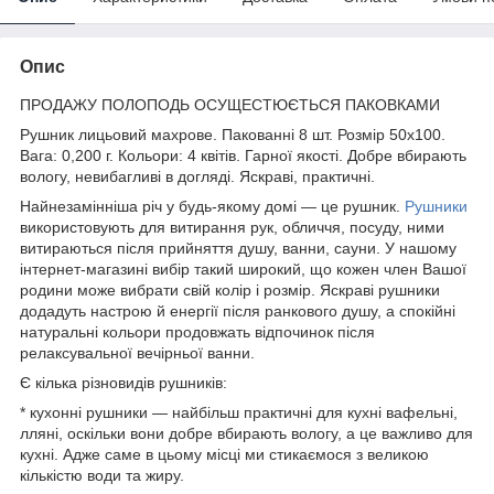
Опис
ПРОДАЖУ ПОЛОПОДЬ ОСУЩЕСТЮЄТЬСЯ ПАКОВКАМИ
Рушник лицьовий махрове. Пакованні 8 шт. Розмір 50х100.
Вага: 0,200 г. Кольори: 4 квітів. Гарної якості. Добре вбирають
вологу, невибагливі в догляді. Яскраві, практичні.
Найнезамінніша річ у будь-якому домі — це рушник.
Рушники
використовують для витирання рук, обличчя, посуду, ними
витираються після прийняття душу, ванни, сауни. У нашому
інтернет-магазині вибір такий широкий, що кожен член Вашої
родини може вибрати свій колір і розмір. Яскраві рушники
додадуть настрою й енергії після ранкового душу, а спокійні
натуральні кольори продовжать відпочинок після
релаксувальної вечірньої ванни.
Є кілька різновидів рушників:
* кухонні рушники — найбільш практичні для кухні вафельні,
лляні, оскільки вони добре вбирають вологу, а це важливо для
кухні. Адже саме в цьому місці ми стикаємося з великою
кількістю води та жиру.