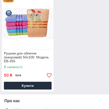
–15%
Рушник для обличчя
(махровий) 50х100. Модель
EB-355
В наявності
50
₴
59 ₴
Купити
Про нас