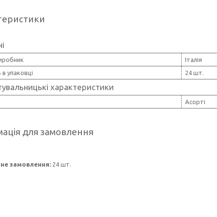
теристики
ні
виробник
Італія
ь в упаковці
24 шт.
тувальницькі характеристики
Асорті
ація для замовлення
не замовлення:
24 шт.