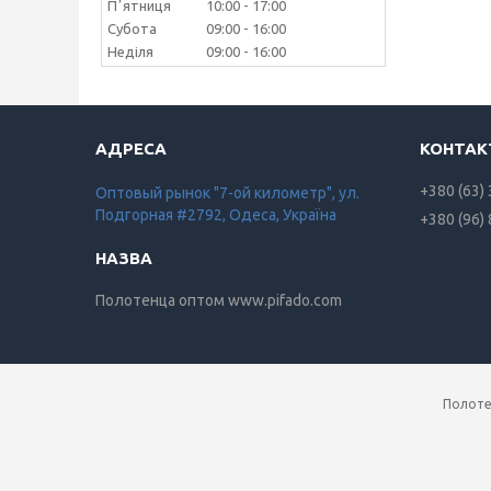
Пʼятниця
10:00
17:00
Субота
09:00
16:00
Неділя
09:00
16:00
+380 (63)
Оптовый рынок "7-ой километр", ул.
Подгорная #2792, Одеса, Україна
+380 (96)
Полотенца оптом www.pifado.com