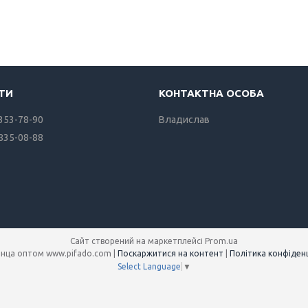
 353-78-90
Владислав
 835-08-88
Сайт створений на маркетплейсі
Prom.ua
Полотенца оптом www.pifado.com |
Поскаржитися на контент
|
Політика конфіденц
Select Language
▼