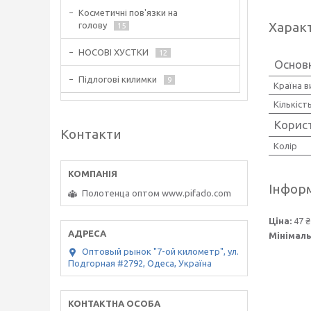
Косметичні пов'язки на
Харак
голову
15
НОСОВІ ХУСТКИ
12
Основ
Підлогові килимки
9
Країна 
Кількіст
Корис
Контакти
Колір
Інформ
Полотенца оптом www.pifado.com
Ціна:
47 ₴
Мінімаль
Оптовый рынок "7-ой километр", ул.
Подгорная #2792, Одеса, Україна