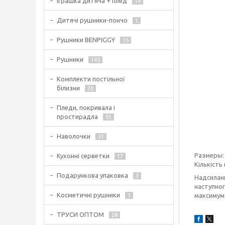
Іграшка дитяча + плед
14
Дитячі рушники-пончо
1
Рушники BENPIGGY
15
Рушники
145
Комплекти постільної
білизни
20
Пледи, покривала і
простирадла
51
Наволочки
31
Размеры: 
Кухонні серветки
17
Кількість 
Подарункова упаковка
3
Надсиланн
наступног
Косметичні рушники
максимум 
1
ТРУСИ ОПТОМ
28