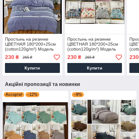
Простынь на резинке
Простынь на резинке
Прос
ЦВЕТНАЯ 180*200+25см
ЦВЕТНАЯ 180*200+25см
ЦВЕ
(cotton120g/m²) Модель
(cotton120g/m²) Модель
(cot
CD106B
CD106B
CD1
230
230
230
₴
₴
265 ₴
265 ₴
Купити
Купити
Акційні пропозиції та новинки
Ассорти!
–12%
–9%