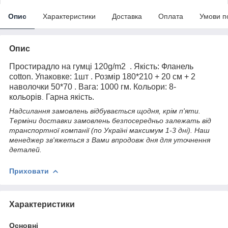
Опис
Характеристики
Доставка
Оплата
Умови п
Опис
Простирадло на гумці 120g/m2 . Якість: Фланель
cotton. Упаковке: 1шт . Розмір 180*210 + 20 см + 2
наволочки 50*70 . Вага: 1000 гм. Кольори: 8-
кольорів
Гарна якість.
.
Надсилання замовлень відбувається щодня, крім п'яти
.
Терміни доставки замовлень безпосередньо залежать від
транспортної компанії (по Україні максимум 1-3 дні). Наш
менеджер зв'яжеться з Вами впродовж дня для уточнення
деталей.
Приховати
Характеристики
Основні