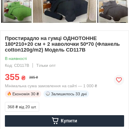
Простирадло на гумці ОДНОТОННЕ
180*210+20 см + 2 наволочки 50*70 (Фланель
cotton120g/m2) Модель CD117B
В наявності
Код: CD117B
Тільки опт
355
₴
385 ₴
Мінімальна сума замовлення на сайті — 1 000 ₴
Економія
30 ₴
Залишилось
33 дні
368 ₴
від 20 шт.
Купити