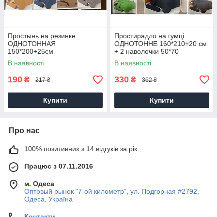
Простынь на резинке
Простирадло на гумці
ОДНОТОННАЯ
ОДНОТОННЕ 160*210+20 см
150*200+25см
+ 2 наволочки 50*70
(cotton120g/m²) Модель
(Фланель cotton120g/m2)
В наявності
В наявності
CD107A
Модель CD117A
190
330
₴
₴
217 ₴
362 ₴
Купити
Купити
Про нас
100% позитивних з 14 відгуків за рік
Працює з 07.11.2016
м. Одеса
Оптовый рынок "7-ой километр", ул. Подгорная #2792,
Одеса, Україна
Контакти