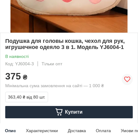
Подушка для головы кошка, чехол для рук,
игрушечное одеяло 3 в 1. Модель YJ6004-1
В наявності
Код: YJ6004-3
Тільки опт
375
₴
Мінімальна сума замовлення на сайті — 1 000 ₴
363,40 ₴
від 80 шт.
Купити
Опис
Характеристики
Доставка
Оплата
Умови п