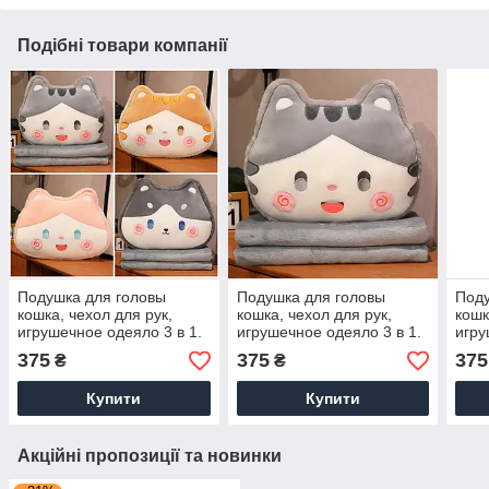
Подібні товари компанії
Подушка для головы
Подушка для головы
Поду
кошка, чехол для рук,
кошка, чехол для рук,
кошк
игрушечное одеяло 3 в 1.
игрушечное одеяло 3 в 1.
игру
Модель YJ6004
Модель YJ6004-1
Мод
375
375
375
₴
₴
Купити
Купити
Акційні пропозиції та новинки