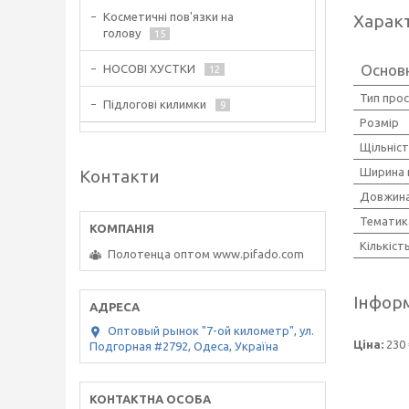
Косметичні пов'язки на
Харак
голову
15
Основ
НОСОВІ ХУСТКИ
12
Тип про
Підлогові килимки
9
Розмір
Щільніс
Ширина 
Контакти
Довжина
Тематик
Кількіст
Полотенца оптом www.pifado.com
Інформ
Оптовый рынок "7-ой километр", ул.
Ціна:
230 
Подгорная #2792, Одеса, Україна