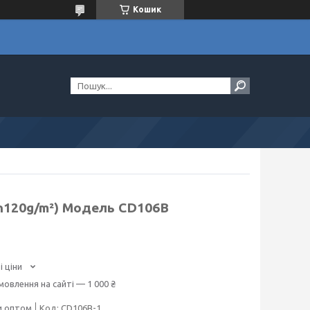
Кошик
n120g/m²) Модель CD106B
і ціни
мовлення на сайті — 1 000 ₴
и оптом
Код:
CD106B-1