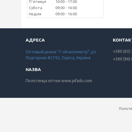
Пʼятниця
10:00
17:00
Субота
09:00
16:00
Неділя
09:00
16:00
+380 (63)
Оптовый рынок "7-ой километр", ул.
Подгорная #2792, Одеса, Україна
+380 (96)
Полотенца оптом www.pifado.com