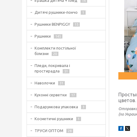
Іграшка дитяча + плед
14
Дитячі рушники-пончо
1
Рушники BENPIGGY
15
Рушники
145
Комплекти постільної
білизни
20
Пледи, покривала і
простирадла
51
Наволочки
31
Простын
Кухонні серветки
17
цветов
.
Подарункова упаковка
3
Отправка
(по Украи
Косметичні рушники
1
ТРУСИ ОПТОМ
28