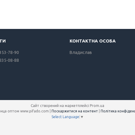
 353-78-90
Владислав
 835-08-88
Сайт створений на маркетплейсі
Prom.ua
Полотенца оптом www.pifado.com |
Поскаржитися на контент
|
Політика конфіденц
Select Language
▼