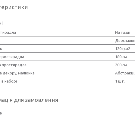
теристики
ні
стирадла
На гумці
Двоспаль
ть
120 г/м2
простирадла
180 см
 простирадла
200 см
а декору, малюнка
Абстракці
ь в наборі
1 шт.
ація для замовлення
₴