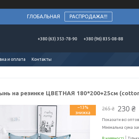
ГЛОБАЛЬНАЯ
РАСПРОДАЖА!!!
+380 (63) 353-78-90
+380 (96) 835-08-88
вка и оплата
Контакты
ынь на резинке ЦВЕТНАЯ 180*200+25см (cotto
230 ₴
–13%
265 ₴
Показати всі оптов
Мінімальна сума за
В наявності
Тільк