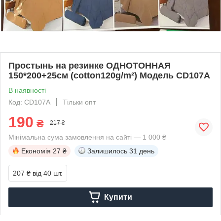
Простынь на резинке ОДНОТОННАЯ
150*200+25см (cotton120g/m²) Модель CD107A
В наявності
Код: CD107A
Тільки опт
190
₴
217 ₴
Мінімальна сума замовлення на сайті — 1 000 ₴
Економія
27 ₴
Залишилось
31 день
207 ₴
від 40 шт.
Купити