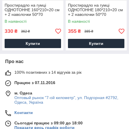
Простирадло на гумці
Простирадло на гумці
ОДНОТОННЕ 160*210+20 см
ОДНОТОННЕ 180*210+20 см
+ 2 наволочки 50*70
+ 2 наволочки 50*70
(Фланель cotton120g/m2)
(Фланель cotton120g/m2)
В наявності
В наявності
Модель CD117A
Модель CD117B
330
355
₴
₴
362 ₴
385 ₴
Купити
Купити
Про нас
100% позитивних з 14 відгуків за рік
Працює з 07.11.2016
м. Одеса
Оптовый рынок "7-ой километр", ул. Подгорная #2792,
Одеса, Україна
Контакти
Сьогодні працює з 09:00 до 18:00
Показати весь графік роботи