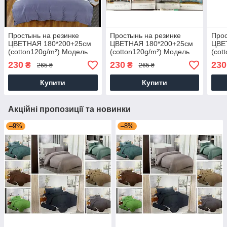
Простынь на резинке
Простынь на резинке
Прос
ЦВЕТНАЯ 180*200+25см
ЦВЕТНАЯ 180*200+25см
ЦВЕ
(cotton120g/m²) Модель
(cotton120g/m²) Модель
(cot
CD106B
CD106B
CD1
230
230
230
₴
₴
265 ₴
265 ₴
Купити
Купити
Акційні пропозиції та новинки
–9%
–8%