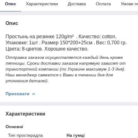
Опис
Характеристики
Доставка
Оплата
Умови п
Опис
Простынь на резинке 120g/m² . Качество: cotton.
Упаковке: 1шт . Размер 150*200+25см . Вес: 0,700 гр.
Цвета: 8-цветов
Хорошее качество.
.
Отправка заказов осуществляется каждый день кроме
пятницы
. Сроки доставки заказов напрямую зависят от
транспортной компании (по Украине максимум 1-3 дня).
Наш менеджер свяжется с Вами в течении дня для
уточнения деталей.
Приховати
Характеристики
Основні
Тип простирадла
На гумці