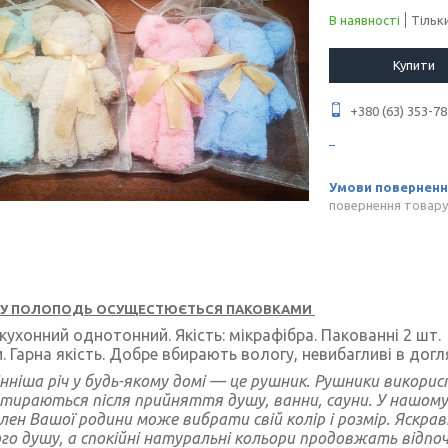
В наявності
Тільк
Купити
+380 (63) 353-78
повернення товару
У ПОЛОПОДЬ ОСУЩЕСТЮЄТЬСЯ ПАКОВКАМИ
кухонний однотонний. Якість: мікрафібра. Пакованні 2 шт. Р
.
Гарна якість. Добре вбирають вологу, невибагливі в догля
нніша річ у будь-якому домі — це рушник. Рушники викорис
тираються після прийняття душу, ванни, сауни. У нашому
лен Вашої родини може вибрати свій колір і розмір. Яскрав
го душу, а спокійні натуральні кольори продовжать відпочи