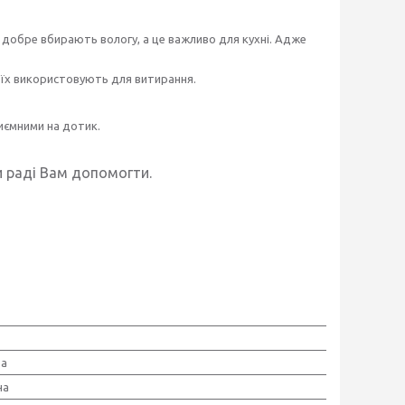
и добре вбирають вологу, а це важливо для кухні. Адже
 їх використовують для витирання.
иємними на дотик.
и раді Вам допомогти.
ра
на