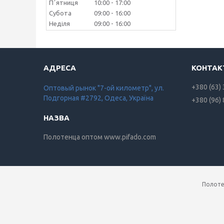
Пʼятниця
10:00
17:00
Субота
09:00
16:00
Неділя
09:00
16:00
+380 (63)
Оптовый рынок "7-ой километр", ул.
Подгорная #2792, Одеса, Україна
+380 (96)
Полотенца оптом www.pifado.com