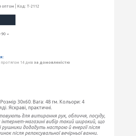
и оптом
Код:
T-2112
-90
 протягом 14 днів
за домовленістю
озмір 30х60. Вага: 48 гм. Кольори: 4
ді. Яскраві, практичні.
товують для витирання рук, обличчя, посуду,
 інтернет-магазині вибір такий широкий, що
і рушники додадуть настрою й енергії після
нок після релаксувальної вечірньої ванни.