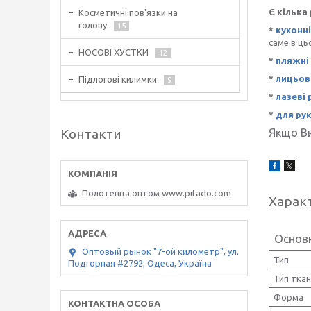
Є кілька
Косметичні пов'язки на
голову
15
*
кухонн
саме в ць
НОСОВІ ХУСТКИ
12
*
пляжні
*
лицьов
Підлогові килимки
9
*
лазеві
*
для ру
Контакти
Якщо Ви
Полотенца оптом www.pifado.com
Харак
Основ
Оптовый рынок "7-ой километр", ул.
Тип
Подгорная #2792, Одеса, Україна
Тип тка
Форма