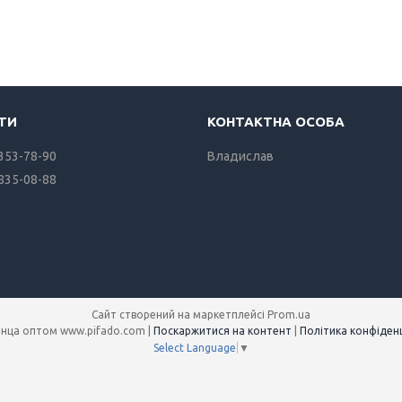
 353-78-90
Владислав
 835-08-88
Сайт створений на маркетплейсі
Prom.ua
Полотенца оптом www.pifado.com |
Поскаржитися на контент
|
Політика конфіденц
Select Language
▼