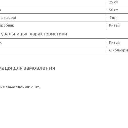
25 см
а
50 см
ь в наборі
4 шт.
виробник
Китай
тувальницькі характеристики
к
Китай
6-кольорі
ація для замовлення
не замовлення:
2 шт.