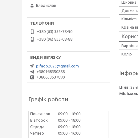
Ширина
Владислав
Довжин
Кількіст
Країна 
+380 (63) 353-78-90
Корис
+380 (96) 835-08-88
Виробни
Колір
pifado2025@gmail.com
+380968350888
Інформ
+380633537890
Ціна:
22 ₴
Мінімаль
Графік роботи
Понеділок
09:00
18:00
Вівторок
09:00
18:00
Середа
09:00
18:00
Четвер
09:00
16:00