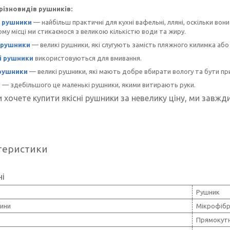
 різновидів рушників:
і рушники
— найбільш практичні для кухні вафельні, лляні, оскільки вон
ому місці ми стикаємося з великою кількістю води та жиру.
 рушники
— великі рушники, які слугують замість пляжного килимка або
і рушники
використовуються для вмивання.
 рушники
— великі рушники, які мають добре вбирати вологу та бути пр
к
— здебільшого це маленькі рушники, якими витирають руки.
 хочете купити якісні рушники за невелику ціну, ми завжд
теристики
ні
Рушник
нини
Мікрофіб
Прямокут