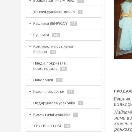
Іграшка дитяча + плед
14
Дитячі рушники-пончо
1
Рушники BENPIGGY
15
Рушники
146
Комплекти постільної
білизни
20
Пледи, покривала і
простирадла
51
Наволочки
31
ПРОДАЖ
Кухонні серветки
17
Рушник 
Подарункова упаковка
3
кольори
Найзамі
Косметичні рушники
1
ними ви
кожен ч
ТРУСИ ОПТОМ
28
ранково