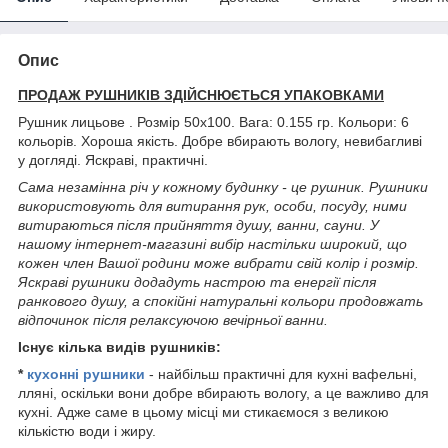
Опис
ПРОДАЖ РУШНИКІВ ЗДІЙСНЮЄТЬСЯ УПАКОВКАМИ
Рушник лицьове . Розмір 50х100. Вага: 0.155 гр. Кольори: 6
кольорів. Хороша якість. Добре вбирають вологу, невибагливі
у догляді. Яскраві, практичні.
Сама незамінна річ у кожному будинку - це рушник. Рушники
використовують для витирання рук, особи, посуду, ними
витираються після прийняття душу, ванни, сауни. У
нашому інтернет-магазині вибір настільки широкий, що
кожен член Вашої родини може вибрати свій колір і розмір.
Яскраві рушники додадуть настрою та енергії після
ранкового душу, а спокійні натуральні кольори продовжать
відпочинок після релаксуючою вечірньої ванни.
Існує кілька видів рушників:
*
кухонні рушники
- найбільш практичні для кухні вафельні,
лляні, оскільки вони добре вбирають вологу, а це важливо для
кухні. Адже саме в цьому місці ми стикаємося з великою
кількістю води і жиру.