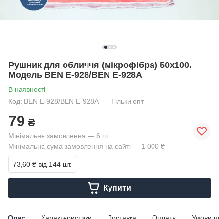
Рушник для обличчя (мікрофібра) 50х100.
Модель BEN E-928/BEN E-928A
В наявності
Код: BEN E-928/BEN E-928A
Тільки опт
79
₴
Мінімальне замовлення — 6 шт.
Мінімальна сума замовлення на сайті — 1 000 ₴
73,60 ₴
від 144 шт.
Купити
Опис
Характеристики
Доставка
Оплата
Умови п