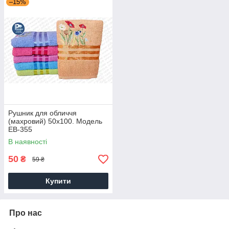
–15%
Рушник для обличчя
(махровий) 50х100. Модель
EB-355
В наявності
50
₴
59 ₴
Купити
Про нас