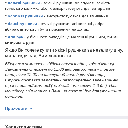
*
пляжні рушники
- великі рушники, які служать замість
пляжного килимка або їх використовують для витирання.
*
особові рушники
- використовуються для вмивання.
*
банні рушники
- великі рушники, які повинні добре
вбирають вологу і бути приємними на дотик.
*
для рук
- у більшості випадків це маленькі рушники, якими
витирають руки.
Якщо Ви хочете купити якісні рушники за невелику ціну,
ми завжди раді Вам допомогти.
Відправка замовлень здійснюється щодня, крім п'ятниці
.
Замовлення створені до 12.00 відправляються у той же
день, після 12.00 на наступний день (крім п'ятниці ).
Строки доставки замовлень безпосередньо залежать від
транспортної компанії (по Україні максимум 1-3 дні). Наш
менеджер зв'яжеться з Вами на протязі дня для уточнення
деталей.
Приховати
Характеристики