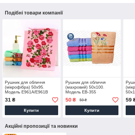
Подібні товари компанії
Рушник для обличчя
Рушник для обличчя
Рушн
(мікрофібра) 50х95.
(махровий) 50х100.
(мік
Модель E961A/E961B
Модель EB-355
50х1
31
50
59
₴
₴
59 ₴
Купити
Купити
Акційні пропозиції та новинки