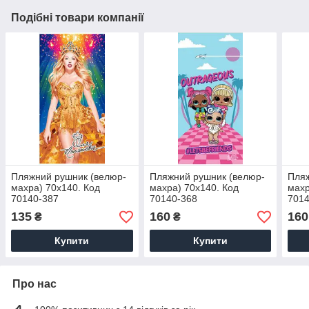
Подібні товари компанії
Пляжний рушник (велюр-
Пляжний рушник (велюр-
Пляж
махра) 70х140. Код
махра) 70х140. Код
махр
70140-387
70140-368
7014
135
160
160
₴
₴
Купити
Купити
Про нас