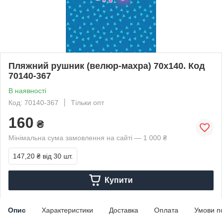
Пляжний рушник (велюр-махра) 70х140. Код
70140-367
В наявності
Код: 70140-367
Тільки опт
160
₴
Мінімальна сума замовлення на сайті — 1 000 ₴
147,20 ₴
від 30 шт.
Купити
Опис
Характеристики
Доставка
Оплата
Умови п