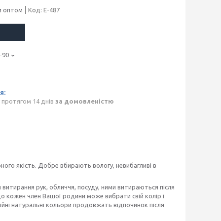
и оптом
Код:
E-487
-90
 протягом 14 днів
за домовленістю
 Гарного якість. Добре вбирають вологу, невибагливі в
витирання рук, обличчя, посуду, ними витираються після
що кожен член Вашої родини може вибрати свій колір і
кійні натуральні кольори продовжать відпочинок після