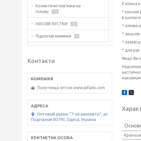
Є кілька 
Косметичні пов'язки на
голову
* кухонні
15
в цьому м
НОСОВІ ХУСТКИ
12
* пляжні 
* лицьові
Підлогові килимки
9
* лазеві 
* для рук
Якщо Ви х
Контакти
Надсиланн
наступног
максимум 
Полотенца оптом www.pifado.com
Харак
Оптовый рынок "7-ой километр", ул.
Подгорная #2792, Одеса, Україна
Основ
Країна 