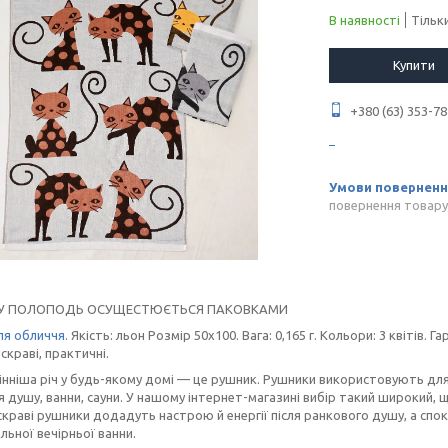
В наявності
Тільк
Купити
+380 (63) 353-78
повернення товару
У ПОЛОПОДЬ ОСУЩЕСТЮЄТЬСЯ ПАКОВКАМИ
ля обличчя
. Якість: льон Розмір 50х100. Вага: 0,165 г. Кольори: 3 квітів.
скраві, практичні.
нніша річ у будь-якому домі — це рушник. Рушники використовують для 
 душу, ванни, сауни. У нашому інтернет-магазині вибір такий широкий, 
скраві рушники додадуть настрою й енергії після ранкового душу, а спо
льної вечірньої ванни.