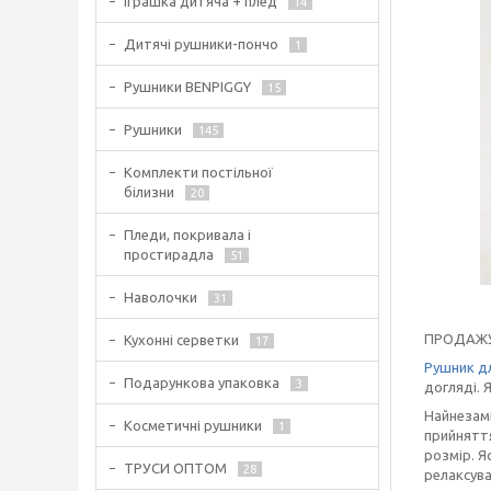
Іграшка дитяча + плед
14
Дитячі рушники-пончо
1
Рушники BENPIGGY
15
Рушники
145
Комплекти постільної
білизни
20
Пледи, покривала і
простирадла
51
Наволочки
31
ПРОДАЖ
Кухонні серветки
17
Рушник д
Подарункова упаковка
3
догляді. Я
Найнезамі
Косметичні рушники
1
прийняття
розмір. Я
ТРУСИ ОПТОМ
28
релаксува