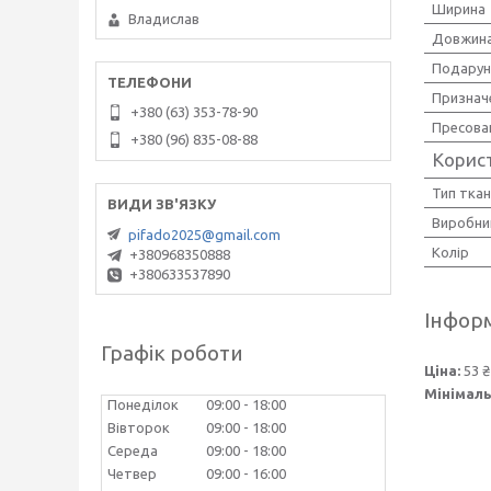
Ширина
Владислав
Довжин
Подарун
Признач
+380 (63) 353-78-90
Пресова
+380 (96) 835-08-88
Корис
Тип тка
Виробни
pifado2025@gmail.com
Колір
+380968350888
+380633537890
Інформ
Графік роботи
Ціна:
53 ₴
Мінімаль
Понеділок
09:00
18:00
Вівторок
09:00
18:00
Середа
09:00
18:00
Четвер
09:00
16:00