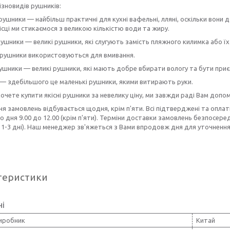
різновидів рушників:
 рушники — найбільш практичні для кухні вафельні, лляні, оскільки вони
ісці ми стикаємося з великою кількістю води та жиру.
рушники — великі рушники, які слугують замість пляжного килимка або 
 рушники використовуються для вмивання.
рушники — великі рушники, які мають добре вбирати вологу та бути при
 — здебільшого це маленькі рушники, якими витирають руки.
очете купити якісні рушники за невелику ціну, ми завжди раді Вам допо
я замовлень відбувається щодня, крім п'яти. Всі підтверджені та оплат
о дня 9.00 до 12.00 (крім п'яти). Терміни доставки замовлень безпосере
1-3 дні). Наш менеджер зв'яжеться з Вами впродовж дня для уточнення
теристики
ні
виробник
Китай