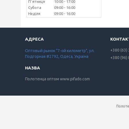
Пʼятниця
10:00
17:00
Субота
09:00
16:00
Неділя
09:00
16:00
+380 (63)
Оптовый рынок "7-ой километр", ул.
Подгорная #2792, Одеса, Україна
+380 (96)
Полотенца оптом www.pifado.com