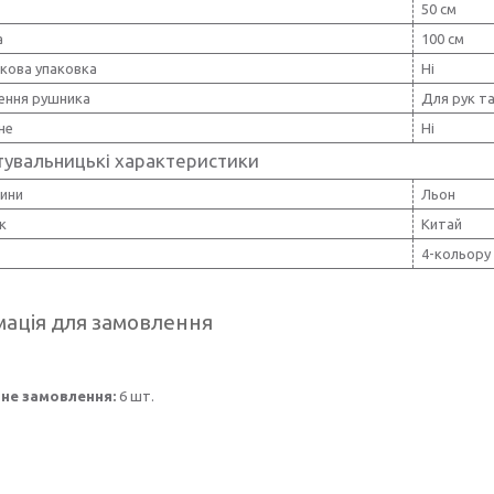
50 см
а
100 см
кова упаковка
Ні
ення рушника
Для рук т
не
Ні
тувальницькі характеристики
нини
Льон
к
Китай
4-кольору
ація для замовлення
не замовлення:
6 шт.