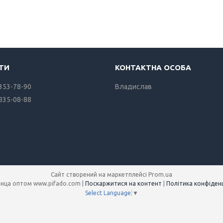
 353-78-90
Владислав
 835-08-88
Сайт створений на маркетплейсі
Prom.ua
Полотенца оптом www.pifado.com |
Поскаржитися на контент
|
Політика конфіденц
Select Language
▼