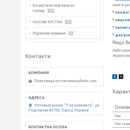
саме в ць
Косметичні пов'язки на
голову
15
*
пляжні
*
лицьов
НОСОВІ ХУСТКИ
12
*
лазеві
Підлогові килимки
9
*
для ру
Якщо Ви
Надсиланн
Контакти
Україні м
Полотенца оптом www.pifado.com
Харак
Оптовый рынок "7-ой километр", ул.
Основ
Подгорная #2792, Одеса, Україна
Тип
Тип тка