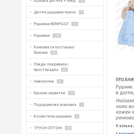
Іграшка дитяча + плед
14
Дитячі рушники-пончо
1
Рушники BENPIGGY
15
Рушники
145
Комплекти постільної
білизни
20
Пледи, покривала і
простирадла
51
ПРОДАЖ
Наволочки
31
Рушник к
в догляд
Кухонні серветки
17
Найзамі
Подарункова упаковка
3
ними ви
кожен ч
Косметичні рушники
1
ранково
Є кілька
ТРУСИ ОПТОМ
28
*
кухонн