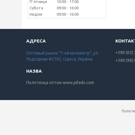
Пʼятниця
10:00
17:00
Субота
09:00
16:00
Неділя
09:00
16:00
+380 (63)
Оптовый рынок "7-ой километр", ул.
Подгорная #2792, Одеса, Україна
+380 (96)
Полотенца оптом www.pifado.com