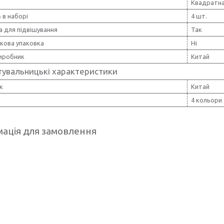
Квадратн
ь в наборі
4 шт.
а для підвішування
Так
кова упаковка
Ні
виробник
Китай
тувальницькі характеристики
к
Китай
4 кольори
ація для замовлення