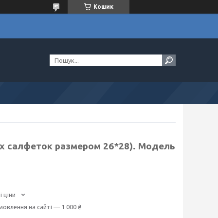
Кошик
х салфеток размером 26*28). Модель
і ціни
мовлення на сайті — 1 000 ₴