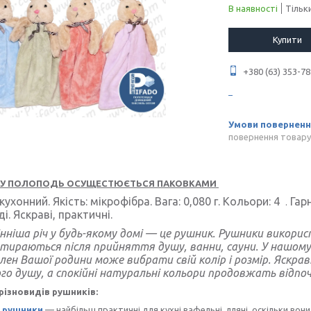
В наявності
Тільк
Купити
+380 (63) 353-78
повернення товару
У ПОЛОПОДЬ ОСУЩЕСТЮЄТЬСЯ ПАКОВКАМИ
ухонний. Якість: мікрофібра. Вага: 0,080 г. Кольори: 4
Гарн
.
і. Яскраві, практичні.
нніша річ у будь-якому домі — це рушник. Рушники викорис
тираються після прийняття душу, ванни, сауни. У нашому
лен Вашої родини може вибрати свій колір і розмір. Яскрав
го душу, а спокійні натуральні кольори продовжать відпочи
 різновидів рушників:
і рушники
— найбільш практичні для кухні вафельні, лляні, оскільки вон