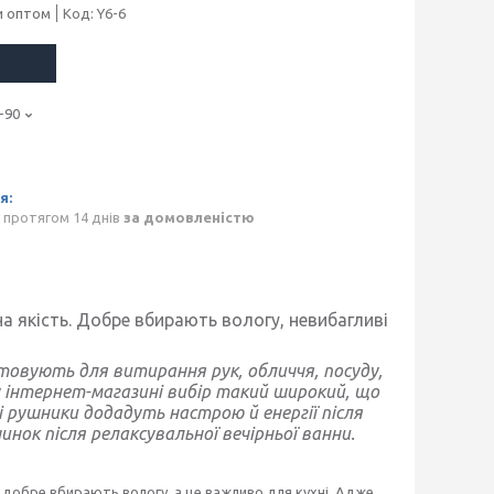
и оптом
Код:
Y6-6
-90
 протягом 14 днів
за домовленістю
а якість. Добре вбирають вологу, невибагливі
товують для витирання рук, обличчя, посуду,
 інтернет-магазині вибір такий широкий, що
і рушники додадуть настрою й енергії після
нок після релаксувальної вечірньої ванни.
и добре вбирають вологу, а це важливо для кухні. Адже