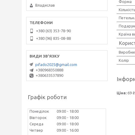
Форма
Владислав
Кількіст
Петельк
Подарун
+380 (63) 353-78-90
Країна 
+380 (96) 835-08-88
Корис
Виробни
Колір
pifado2025@gmail.com
+380968350888
+380633537890
Інформ
Ціна:
69 ₴
Графік роботи
Понеділок
09:00
18:00
Вівторок
09:00
18:00
Середа
09:00
18:00
Четвер
09:00
16:00