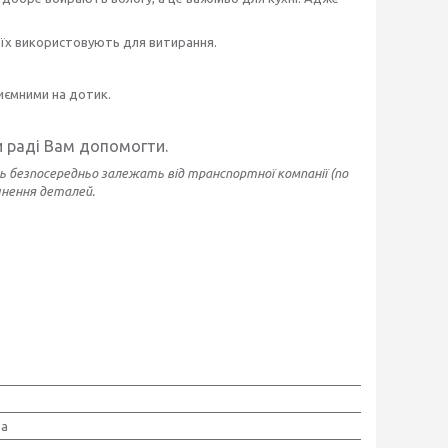
 їх використовують для витирання.
иємними на дотик.
и раді Вам допомогти.
ь безпосередньо залежать від транспортної компанії (по
чнення деталей.
ра