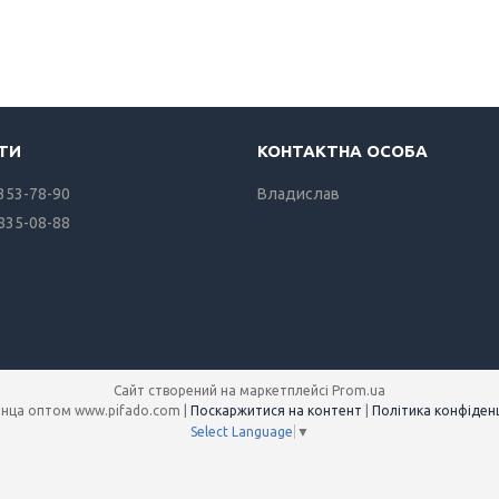
 353-78-90
Владислав
 835-08-88
Сайт створений на маркетплейсі
Prom.ua
Полотенца оптом www.pifado.com |
Поскаржитися на контент
|
Політика конфіденц
Select Language
▼