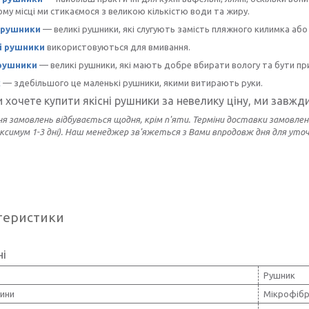
ому місці ми стикаємося з великою кількістю води та жиру.
 рушники
— великі рушники, які слугують замість пляжного килимка або
і рушники
використовуються для вмивання.
 рушники
— великі рушники, які мають добре вбирати вологу та бути пр
к
— здебільшого це маленькі рушники, якими витирають руки.
 хочете купити якісні рушники за невелику ціну, ми завжд
я замовлень відбувається щодня, крім п'яти
. Терміни доставки замовлен
аксимум 1-3 дні). Наш менеджер зв'яжеться з Вами впродовж дня для уто
теристики
ні
Рушник
нини
Мікрофіб