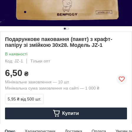
Подарункове паковання (пакет) з крафт-
папіру зі змійкою 30х28. Модель JZ-1
В наявності
Код: JZ-1
Тільки опт
6,50
₴
Мінімальне замовлення — 10 шт.
Мінімальна сума замовлення на сайті — 1 000 ₴
5,95 ₴
від 500 шт.
Купити
Опис
Характеристики
Доставка
Оплата
Умови п