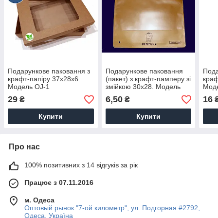
Подарункове паковання з
Подарункове паковання
Пода
крафт-папіру 37х28х6.
(пакет) з крафт-памперу зі
краф
Модель OJ-1
змійкою 30х28. Модель
Мод
JZ-1
29
6,50
16
₴
₴
Купити
Купити
Про нас
100% позитивних з 14 відгуків за рік
Працює з 07.11.2016
м. Одеса
Оптовый рынок "7-ой километр", ул. Подгорная #2792,
Одеса, Україна