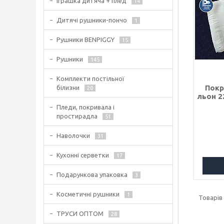
Іграшка дитяча + плед
14
Дитячі рушники-пончо
1
Рушники BENPIGGY
15
Рушники
145
Комплекти постільної
Покр
білизни
20
льон 2
Пледи, покривала і
простирадла
51
Наволочки
31
Кухонні серветки
17
Подарункова упаковка
3
Косметичні рушники
1
ТРУСИ ОПТОМ
28