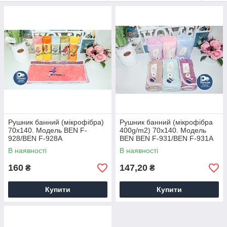
Замовити рушники
Банний рушник — найкраще придбання для будинку і
відмінний подарунок близьким! Дана група товарів
популярна в будь-який сезон і завжди користується
підвищеним попитом. Рушники від ТМ Benpiggy стануть
відмінною основою вашого асортименту домашнього
текстилю.
Рушник банний (мікрофібра)
Рушник банний (мікрофібра
70х140. Модель BEN F-
400g/m2) 70х140. Модель
928/BEN F-928A
BEN BEN F-931/BEN F-931A
Переваги рушників для ванної
В наявності
В наявності
160
147,20
₴
₴
Купити
Купити
Ми реалізуємо рушники для ванної за
низькими закупівельними цінами, що
дозволяє нашим клієнтам
встановлювати будь-роздрібну