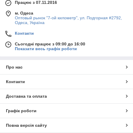
Працює з 07.11.2016
Банні рушники зберігають початковий
зовнішній вигляд та інші споживчі
м. Одеса
якості навіть після тривалої
Оптовый рынок "7-ой километр", ул. Подгорная #2792,
експлуатації. Клієнти оцінять дану
Одеса, Україна
особливість.
Контакти
Сьогодні працює з 09:00 до 16:00
Показати весь графік роботи
Про нас
Асортимент представлений
Контакти
рушниками в пастельних тонах.
Домашній текстиль прикрашений
Доставка та оплата
вишивкою, аплікацією, які
підкреслюють стиль і красу товарів
Benpiggy.
Графік роботи
Повна версія сайту