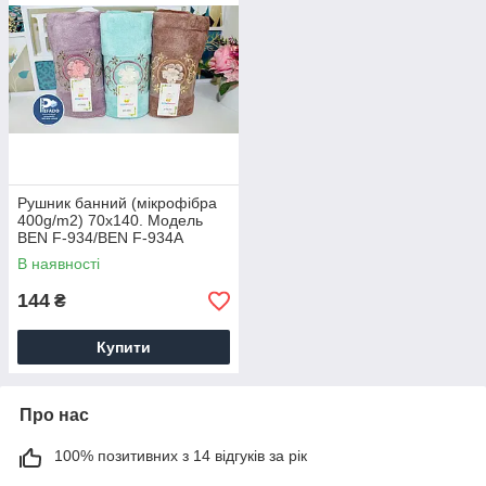
вартість і отримувати відмінну
прибуток.
Рушник банний (мікрофібра
400g/m2) 70х140. Модель
Всі товари від бренду Benpiggy
BEN F-934/BEN F-934A
відрізняються високою якістю. Вони
В наявності
виготовлені з гіпоалергенних
матеріалів. Використовувана махра
144
₴
дуже м'яка, приємна на дотик.
Купити
Про нас
100% позитивних з 14 відгуків за рік