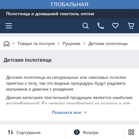
ГЛОБАЛЬНАЯ
Полотенца и домашний текстиль оптом
Товари та послуги
Рушники
Детские полотенца
Детские полотенца
Детские полотенца из натуральных или смесовых полотен
приятны к телу, так что водные процедуры будут радовать
мальчиков и девочек с рождения.
Данная категория текстильной продукции является наиболее
востребованной. Ее нередко приобретают на подарок и для
собственного пользования, так что ее реализация поможет
Показати все
хорошо заработать. Продукция фабричного производства
отличается превосходным качеством, оригинальным
дизайном, так что обязательно будет востребована среди
Сортування
0
Фільтри
широкой аудитории потребителей.